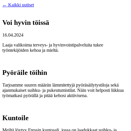
← Kaikki uutiset
Voi hyvin töissä
16.04.2024
Laaja valikoima terveys- ja hyvinvointipalveluita tukee
työntekijöiden kehoa ja mieltä.
Pyöräile töihin
Tarjoamme suuren määrän lämmitettyjä pyöräsäilytystiloja sekä
ajanmukaiset suihku- ja pukeutumistilat. Näin voit helposti liikkua
työmatkasi pyörällä ja pitää kehosi aktiivisena.
Kuntoile
Meiltä löytyy Fressin kuntosali, jossa on laadukkaat suihku- ja