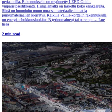
periaatteilla. Rakennukselle on myönnetty LEED Gold -
ympäristösertifikaatti. Hiilijalanjälki on laskettu koko elinkaarelta.
Siinä on huomioitu muun muassa materiaalivalinnat ja
purkumateriaalien kierrätys. Kaikilla Vallila-korttelin rakennuksilla
on energiatehokkuusluokitus B (erinomainen) tai parempi.…
Lue
lisää
2 min read