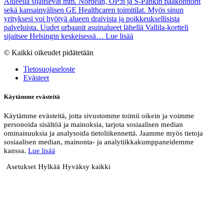
Alueella sijaitsevat mm. Nordean, OP:n ja S-Pankin pääkonttorit
sekä kansainvälisen GE Healthcaren toimitilat. Myös sinun
yrityksesi voi hyötyä alueen draivista ja poikkeuksellisista
palveluista. Uudet urbaanit asuinalueet lähellä Vallila-kortteli
sijaitsee Helsingin keskeisessä…
Lue lisää
© Kaikki oikeudet pidätetään
Tietosuojaseloste
Evästeet
Käytämme evästeitä
Käytämme evästeitä, jotta sivustomme toimii oikein ja voimme
personoida sisältöä ja mainoksia, tarjota sosiaalisen median
ominaisuuksia ja analysoida tietoliikennettä. Jaamme myös tietoja
sosiaalisen median, mainonta- ja analytiikkakumppaneidemme
kanssa.
Lue lisää
Asetukset
Hylkää
Hyväksy kaikki