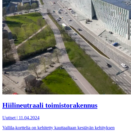
Hiilineutraali toimistorakennus
Uutiset
|
11.04.2024
Vallila-korttelia on kehitetty kauttaaltaan kestävän kehityksen